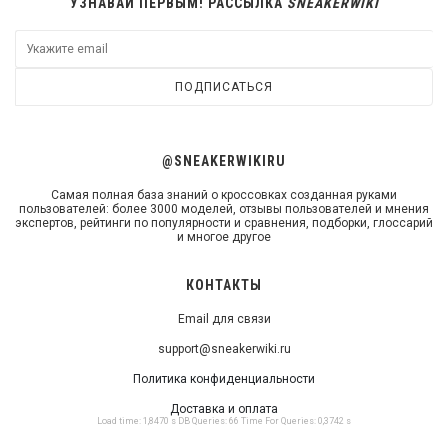
УЗНАВАЙ ПЕРВЫМ! РАССЫЛКА
SNEAKERWIKI
ПОДПИСАТЬСЯ
@SNEAKERWIKIRU
Самая полная база знаний о кроссовках созданная руками
пользователей: более 3000 моделей, отзывы пользователей и мнения
экспертов, рейтинги по популярности и сравнения, подборки, глоссарий
и многое другое
КОНТАКТЫ
Email для связи
support@sneakerwiki.ru
Политика конфиденциальности
Доставка и оплата
Load time: 1,8470 s DB Queries: 66 Time For Queries: 0,3742 s