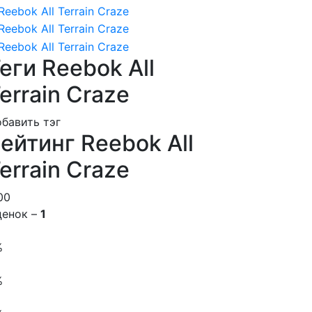
еги Reebok All
errain Craze
бавить тэг
ейтинг Reebok All
errain Craze
00
ценок –
1
%
%