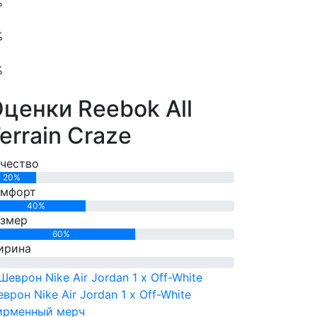
%
%
%
ценки Reebok All
errain Craze
чество
20%
омфорт
40%
азмер
60%
ирина
врон Nike Air Jordan 1 x Off-White
ирменный мерч