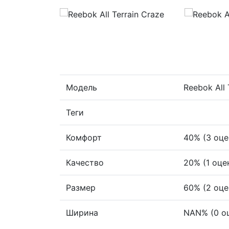
Модель
Reebok All 
Теги
Комфорт
40% (3 оце
Качество
20% (1 оце
Размер
60% (2 оце
Ширина
NAN% (0 о