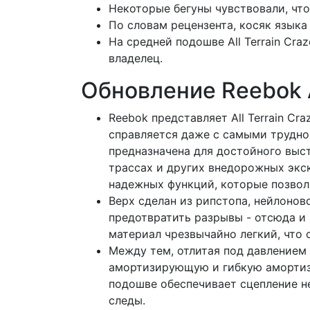
Некоторые бегуны чувствовали, чт
По словам рецензента, косяк язык
На средней подошве All Terrain Cra
владелец.
Обновление Reebok Al
Reebok представляет All Terrain Cr
справляется даже с самыми трудн
предназначена для достойного выст
трассах и других внедорожных экск
надежных функций, которые позволя
Верх сделан из рипстопа, нейлонов
предотвратить разрывы - отсюда и 
материал чрезвычайно легкий, что 
Между тем, отлитая под давлением 
амортизирующую и гибкую амортиз
подошве обеспечивает сцепление н
следы.