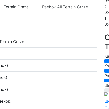
0
2
0
1
0
О
Terrain Craze
T
Ка
нок)
К
Р
нок)
Ш
нок)
0%
ценок)
Ше
Ф