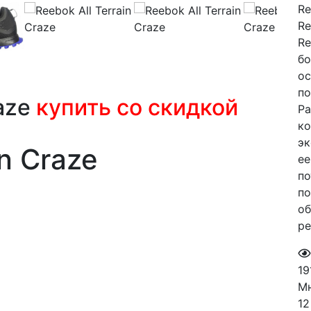
Re
Re
Re
бо
ос
по
raze
купить со скидкой
Ра
ко
эк
in Craze
ее
по
по
об
ре
19
М
12