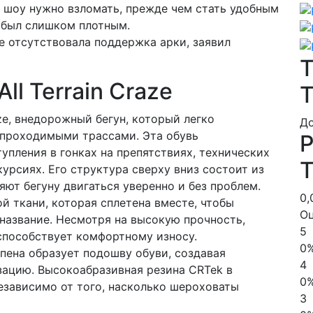
о шоу нужно взломать, прежде чем стать удобным
а был слишком плотным.
ze отсутствовала поддержка арки, заявил
Т
l Terrain Craze
T
aze, внедорожный бегун, который легко
До
опроходимыми трассами. Эта обувь
Р
упления в гонках на препятствиях, технических
T
урсиях. Его структура сверху вниз состоит из
ют бегуну двигаться уверенно и без проблем.
0,
ой ткани, которая сплетена вместе, чтобы
О
название. Несмотря на высокую прочность,
5
способствует комфортному износу.
0
пена образует подошву обуви, создавая
4
ацию. Высокоабразивная резина CRTek в
0
езависимо от того, насколько шероховаты
3