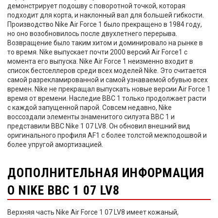
демонстрирует подошву с поворотной точкой, которая
подходит для корта, и наклонный вал для большей гибкости.
Производство Nike Air Force 1 было прекращено в 1984 году,
но оно возобновилось после двухлетнего перерыва.
Возвращение было таким хитом и доминировало на рынке в
то время. Nike выпускает почти 2000 версий Air Force1 с
момента его выпуска. Nike Air Force 1 неизменно входит в
список бестселлеров среди всех моделей Nike. Это считается
самой разрекламированной и самой узнаваемой обувью всех
времен. Nike не прекращал выпускать новые версии Air Force 1
время от времени. Наследие ВВС 1 только продолжает расти
с каждой запущенной парой. Совсем недавно, Nike
воссоздали элементы знаменитого силуэта ВВС 1 и
представили ВВС Nike 1 07 LV8. Он обновил внешний вид
оригинального профиля AF1 с более толстой межподошвой и
более упругой амортизацией.
ДОПОЛНИТЕЛЬНАЯ ИНФОРМАЦИЯ
О NIKE ВВС 1 07 LV8
Верхняя часть Nike Air Force 1 07 LV8 имеет кожаный,