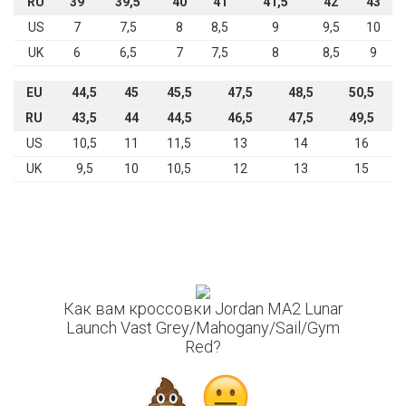
RU
39
39,5
40
41
41,5
42
43
US
7
7,5
8
8,5
9
9,5
10
UK
6
6,5
7
7,5
8
8,5
9
EU
44,5
45
45,5
47,5
48,5
50,5
RU
43,5
44
44,5
46,5
47,5
49,5
US
10,5
11
11,5
13
14
16
UK
9,5
10
10,5
12
13
15
Как вам кроссовки Jordan MA2 Lunar
Launch Vast Grey/Mahogany/Sail/Gym
Red?