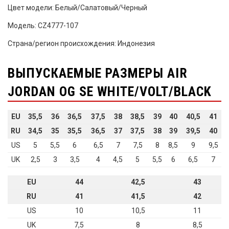
Цвет модели: Белый/Салатовый/Черный
Модель: CZ4777-107
Страна/регион происхождения: Индонезия
ВЫПУСКАЕМЫЕ РАЗМЕРЫ AIR
JORDAN OG SE WHITE/VOLT/BLACK
EU
35,5
36
36,5
37,5
38
38,5
39
40
40,5
41
RU
34,5
35
35,5
36,5
37
37,5
38
39
39,5
40
US
5
5,5
6
6,5
7
7,5
8
8,5
9
9,5
UK
2,5
3
3,5
4
4,5
5
5,5
6
6,5
7
EU
44
42,5
43
RU
41
41,5
42
US
10
10,5
11
UK
7,5
8
8,5