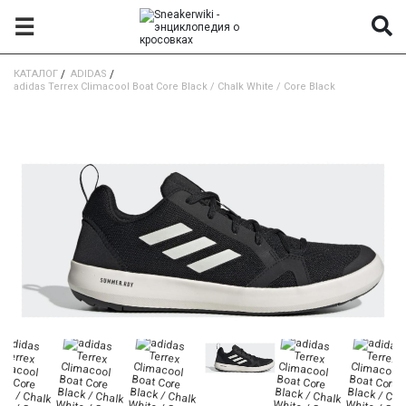
☰
КАТАЛОГ
/
ADIDAS
/
adidas Terrex Climacool Boat Core Black / Chalk White / Core Black