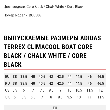
Цвет модели: Core Black / Chalk White / Core Black
Номер модели: BC0506
ВЫПУСКАЕМЫЕ РАЗМЕРЫ ADIDAS
TERREX CLIMACOOL BOAT CORE
BLACK / CHALK WHITE / CORE
BLACK
EU
38
38.5
40
40.5
42
42.5
44
44.5
46
46.5
RU
38
38.5
40
40.5
42
42.5
44
44.5
46
46.5
US
5.5
6
7
7.5
8.5
9
10
10.5
11.5
12
UK
5
5.5
6.5
7
8
8.5
9.5
10
11
11.5
EU